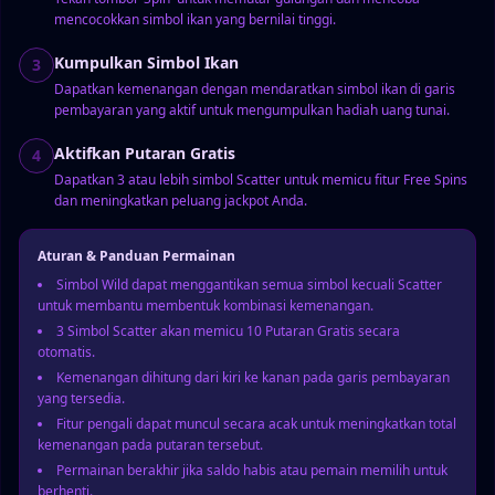
mencocokkan simbol ikan yang bernilai tinggi.
Kumpulkan Simbol Ikan
3
Dapatkan kemenangan dengan mendaratkan simbol ikan di garis
pembayaran yang aktif untuk mengumpulkan hadiah uang tunai.
Aktifkan Putaran Gratis
4
Dapatkan 3 atau lebih simbol Scatter untuk memicu fitur Free Spins
dan meningkatkan peluang jackpot Anda.
Aturan & Panduan Permainan
Simbol Wild dapat menggantikan semua simbol kecuali Scatter
untuk membantu membentuk kombinasi kemenangan.
3 Simbol Scatter akan memicu 10 Putaran Gratis secara
otomatis.
Kemenangan dihitung dari kiri ke kanan pada garis pembayaran
yang tersedia.
Fitur pengali dapat muncul secara acak untuk meningkatkan total
kemenangan pada putaran tersebut.
Permainan berakhir jika saldo habis atau pemain memilih untuk
berhenti.