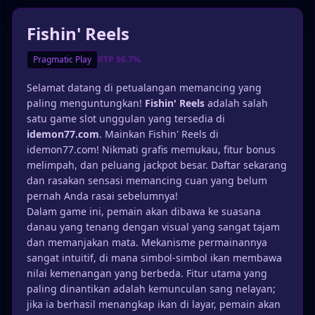
▶
Fishin' Reels
Pragmatic Play
RTP 96.7%
Selamat datang di petualangan memancing yang
paling menguntungkan!
Fishin' Reels
adalah salah
satu game slot unggulan yang tersedia di
idemon77.com
. Mainkan Fishin' Reels di
idemon77.com! Nikmati grafis memukau, fitur bonus
melimpah, dan peluang jackpot besar. Daftar sekarang
dan rasakan sensasi memancing cuan yang belum
pernah Anda rasai sebelumnya!
Dalam game ini, pemain akan dibawa ke suasana
danau yang tenang dengan visual yang sangat tajam
dan memanjakan mata. Mekanisme permainannya
sangat intuitif, di mana simbol-simbol ikan membawa
nilai kemenangan yang berbeda. Fitur utama yang
paling dinantikan adalah kemunculan sang nelayan;
jika ia berhasil menangkap ikan di layar, pemain akan