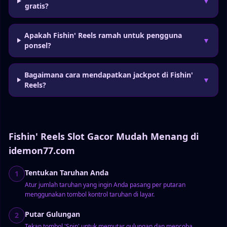
▼
gratis?
Apakah Fishin' Reels ramah untuk pengguna
▼
ponsel?
Bagaimana cara mendapatkan jackpot di Fishin'
▼
Reels?
Fishin' Reels Slot Gacor Mudah Menang di
idemon77.com
Tentukan Taruhan Anda
1
Atur jumlah taruhan yang ingin Anda pasang per putaran
menggunakan tombol kontrol taruhan di layar.
Putar Gulungan
2
Tekan tombol 'Spin' untuk memutar gulungan dan mencoba