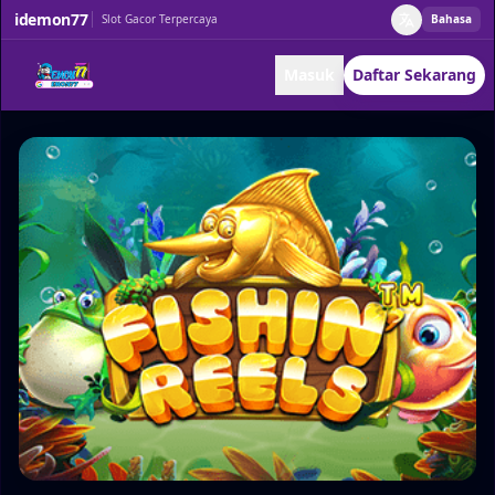
idemon77
Slot Gacor Terpercaya
Bahasa
Masuk
Daftar Sekarang