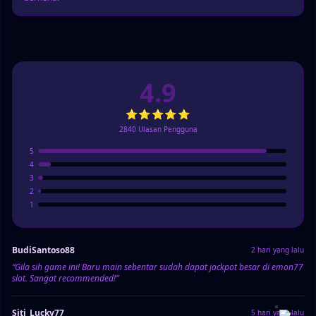
4.9
⭐⭐⭐⭐⭐
2840 Ulasan Pengguna
5
4
3
2
1
BudiSantoso88
2 hari yang lalu
“Gila sih game ini! Baru main sebentar sudah dapat jackpot besar di emon77
slot. Sangat recommended!”
Siti_Lucky77
5 hari yang lalu