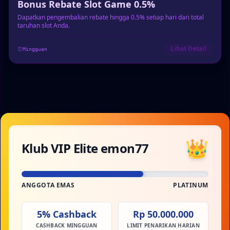
Bonus Rebate Slot Game 0.5%
Dapatkan pengembalian rebate hingga 0.5% setiap hari dari total
taruhan slot Anda.
Lihat Detail
⏰
Mingguan
👑
Klub VIP Elite emon77
ANGGOTA EMAS
PLATINUM
5% Cashback
Rp 50.000.000
CASHBACK MINGGUAN
LIMIT PENARIKAN HARIAN