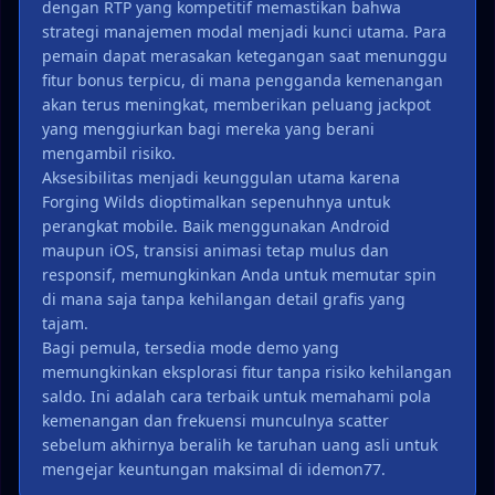
dengan RTP yang kompetitif memastikan bahwa
strategi manajemen modal menjadi kunci utama. Para
pemain dapat merasakan ketegangan saat menunggu
fitur bonus terpicu, di mana pengganda kemenangan
akan terus meningkat, memberikan peluang jackpot
yang menggiurkan bagi mereka yang berani
mengambil risiko.
Aksesibilitas menjadi keunggulan utama karena
Forging Wilds dioptimalkan sepenuhnya untuk
perangkat mobile. Baik menggunakan Android
maupun iOS, transisi animasi tetap mulus dan
responsif, memungkinkan Anda untuk memutar spin
di mana saja tanpa kehilangan detail grafis yang
tajam.
Bagi pemula, tersedia mode demo yang
memungkinkan eksplorasi fitur tanpa risiko kehilangan
saldo. Ini adalah cara terbaik untuk memahami pola
kemenangan dan frekuensi munculnya scatter
sebelum akhirnya beralih ke taruhan uang asli untuk
mengejar keuntungan maksimal di idemon77.