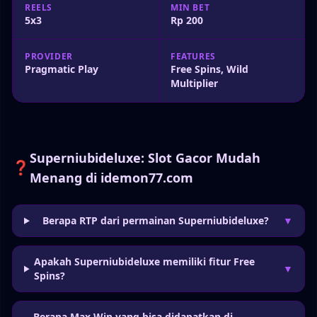
REELS
MIN BET
5x3
Rp 200
PROVIDER
FEATURES
Pragmatic Play
Free Spins, Wild
Multiplier
Superniubideluxe: Slot Gacor Mudah
❓
Menang di idemon77.com
Berapa RTP dari permainan Superniubideluxe?
▼
Apakah Superniubideluxe memiliki fitur Free
▼
Spins?
Berapa Max Win yang bisa didapatkan di