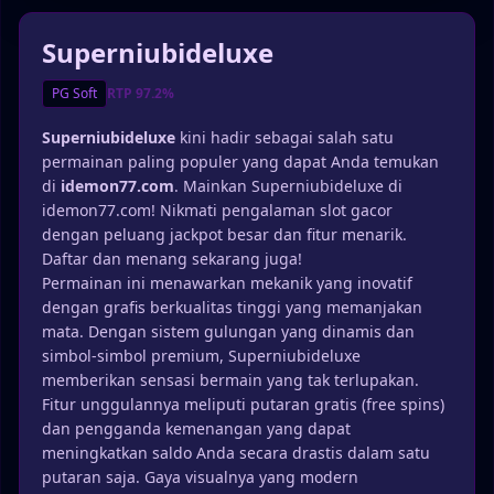
▶
Superniubideluxe
PG Soft
RTP 97.2%
Superniubideluxe
kini hadir sebagai salah satu
permainan paling populer yang dapat Anda temukan
di
idemon77.com
. Mainkan Superniubideluxe di
idemon77.com! Nikmati pengalaman slot gacor
dengan peluang jackpot besar dan fitur menarik.
Daftar dan menang sekarang juga!
Permainan ini menawarkan mekanik yang inovatif
dengan grafis berkualitas tinggi yang memanjakan
mata. Dengan sistem gulungan yang dinamis dan
simbol-simbol premium, Superniubideluxe
memberikan sensasi bermain yang tak terlupakan.
Fitur unggulannya meliputi putaran gratis (free spins)
dan pengganda kemenangan yang dapat
meningkatkan saldo Anda secara drastis dalam satu
putaran saja. Gaya visualnya yang modern