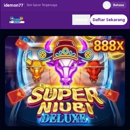
idemon77
Slot Gacor Terpercaya
Bahasa
Masuk
Daftar Sekarang